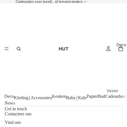
Cadeautjes voor jezelf... of iemand anders ✓
Deco
HUT
Vazen
Deco
Keuken
Papier
Bad
Cadeaubon
Kleding￨Accessoires
Baby￨Kids
Plaids &
News
kussens
Get in touch
Contacteer ons
Handdoek
Vind ons
Refundbeleid
Manden