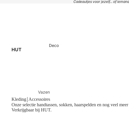
Cadeautjes voor jezelf... of iema
Deco
HUT
Vazen
Kleding￨Accessoires
Plaids & kussens
Onze selectie handtassen, sokken, haarspelden en nog veel meer 
Handdoeken
Verkrijgbaar bij HUT.
Manden
Tafels