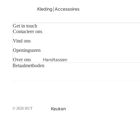
Kaarsen
Kleding￨Accessoires
Shop alles
Get in touch
Contacteer ons
Vind ons
Openingsuren
Handtassen
Over ons
Betaalmethoden
Sjaals
Juwelen
Sokken
Toilettassen
Shop alles
Keuken
© 2026
HUT