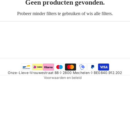
Geen producten gevonden.
Probeer minder filters te gebruiken of
wis alle filters
.
Refundbeleid
Privacybeleid
Algemene voorwaarden
Verzendbeleid
Contactgegevens
Onze-Lieve-Vrouwestraat 88 ◊ 2800 Mechelen ◊ BE0840.912.202
Voorwaarden en beleid