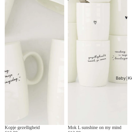
Baby￨Ki
Kopje gezelligheid
Mok L sunshine on my mind