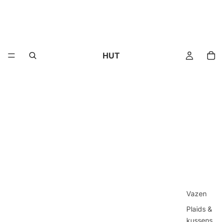
HUT
Vazen
Plaids &
kussens