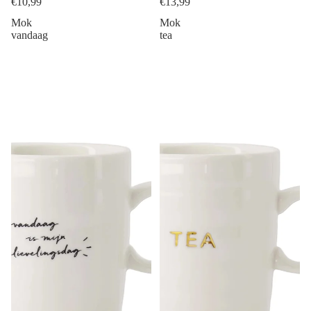
€10,99
€13,99
Mok
Mok
vandaag
tea