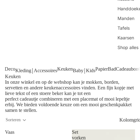
Handdoek
Manden
Tafels
Kaarsen
Shop alles
Deco
Keuken
Papier
Bad
Cadeaubon
Kleding￨Accessoires
Baby￨Kids
Keuken
In onze winkel en op de webshop kan je mokken, borden,
servetten en andere keukenaccessoires vinden. Een fijn kopje met
lieve tekst of een stoere beker kan je tot een
perfect cadeautje combineren met een placemat of mooi lepeltje
erbij. We bieden voldoende keuze om een mooi geschenkpakket
samen te stellen.
Kolomgri
Sorteren
Vaas
Set
vorken