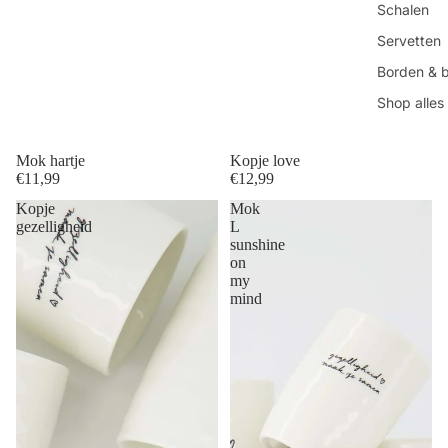
Schalen
Servetten
Borden & 
Shop alles
Mok hartje
Kopje love
€11,99
€12,99
Kopje
Mok
gezelligheid
L
sunshine
on
my
mind