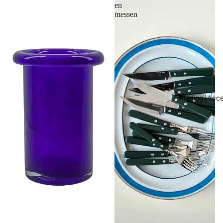
en
messen
Kleding￨Acce