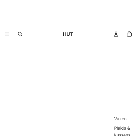
HUT
Vazen
Plaids &
kussens