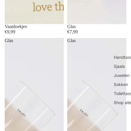
Vaatdoekjes
Glas
€9,99
€7,99
Glas
Glas
Handtas
Sjaals
Juwelen
Sokken
Toilettas
Shop all