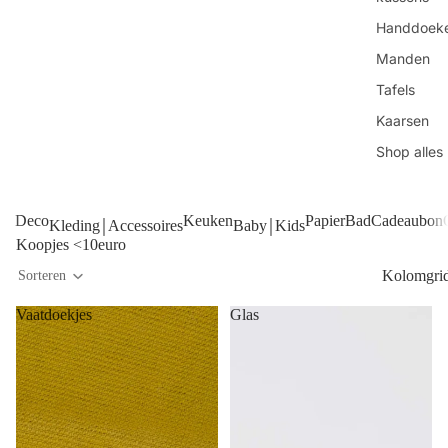
Handdoek
Manden
Tafels
Kaarsen
Shop alles
Deco
Keuken
Papier
Bad
Cadeaubon
Kleding￨Accessoires
Baby￨Kids
Koopjes <10euro
Kolomgri
Sorteren
Vaatdoekjes
Glas