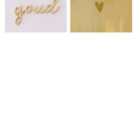
Wenskaart met magneet
Glas
€5,99
€7,99
Get in touch