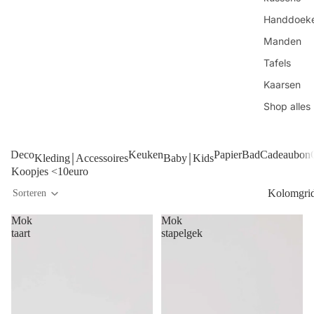
Handdoek
Manden
Tafels
Kaarsen
Shop alles
Deco
Keuken
Papier
Bad
Cadeaubon
Kleding￨Accessoires
Baby￨Kids
Koopjes <10euro
Kolomgri
Sorteren
Mok
Mok
taart
stapelgek