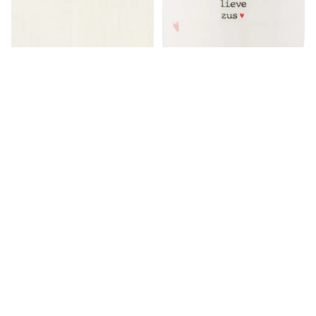
Servetten, 2 stuks
Kopje lieve zus
€9,99
€9,99
Get in touch
Contacteer ons
Vind ons
Refundbeleid