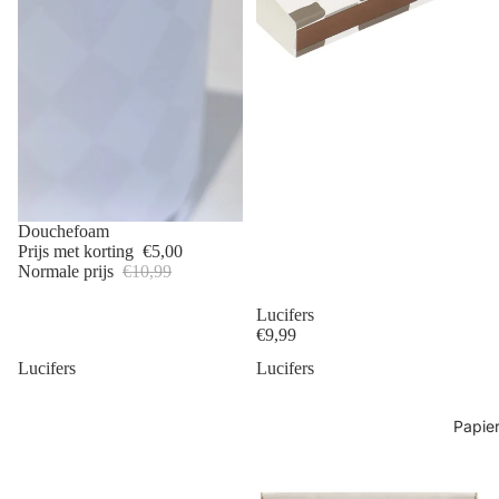
Outlet
Douchefoam
Prijs met korting
€5,00
Normale prijs
€10,99
Lucifers
€9,99
Lucifers
Lucifers
Papie