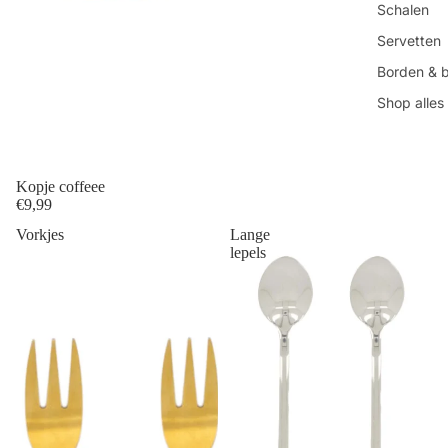
Schalen
Servetten
Borden & 
Shop alles
Kopje coffeee
€9,99
Vorkjes
Lange
lepels