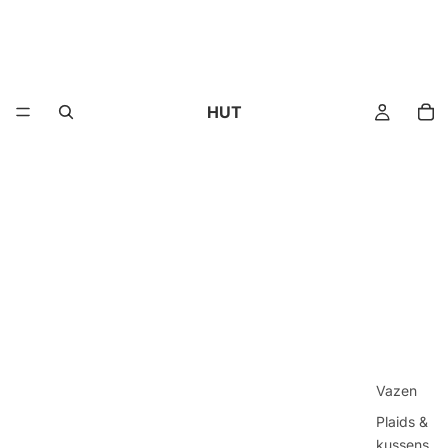
HUT
Vazen
Plaids &
kussens