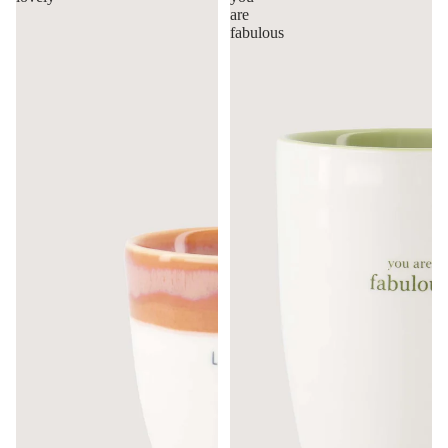
are
fabulous