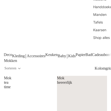
Handdoek
Manden
Tafels
Kaarsen
Shop alles
Deco
Keuken
Papier
Bad
Cadeaubon
Kleding￨Accessoires
Baby￨Kids
Mokken
Kolomgri
Sorteren
Mok
Mok
tea
heeeerlijk
time