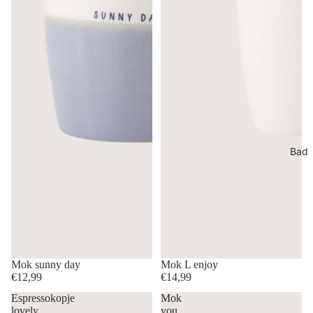
Bad
Mok sunny day
Mok L enjoy
€12,99
€14,99
Espressokopje
Mok
lovely
you