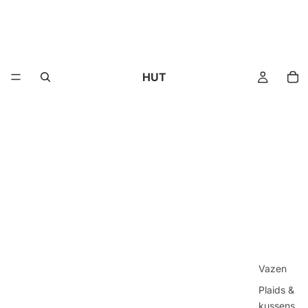
HUT
Vazen
Plaids &
kussens