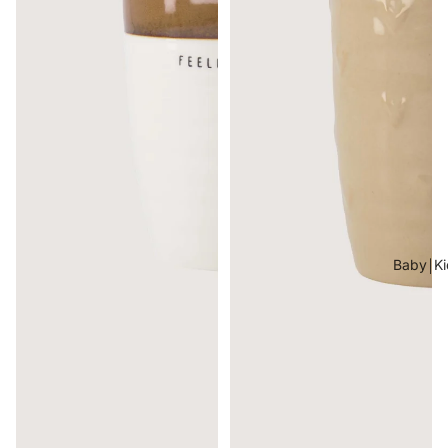
Baby￨Ki