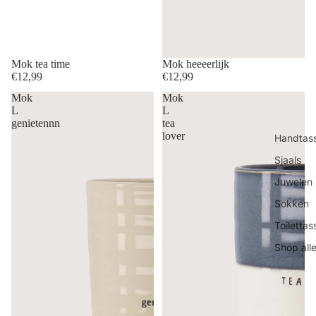
Mok tea time
Mok heeeerlijk
€12,99
€12,99
Mok
Mok
L
L
genietennn
tea
lover
Handtas
Sjaals
Juwelen
Sokken
Toilettas
Shop all