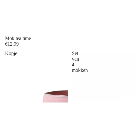
Mok tea time
€12,99
Kopje
Set
van
4
mokken
Meer