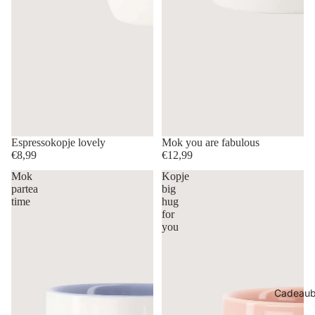
Espressokopje lovely
Mok you are fabulous
€8,99
€12,99
Mok
Kopje
partea
big
time
hug
for
you
Cadeau