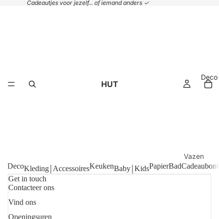
Cadeautjes voor jezelf... of iemand anders ✓
Deco
HUT
Vazen
Deco
Keuken
Papier
Bad
Cadeaubon
Kleding￨Accessoires
Baby￨Kids
Plaids &
Get in touch
kussens
Contacteer ons
Handdoek
Vind ons
Refundbeleid
Manden
Openingsuren
Privacybeleid