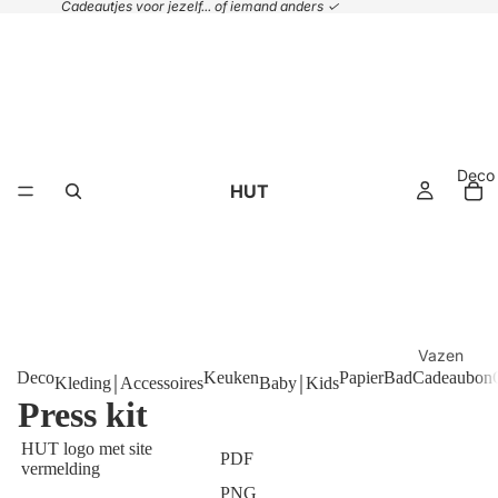
Cadeautjes voor jezelf... of iemand anders ✓
Deco
HUT
Vazen
Deco
Keuken
Papier
Bad
Cadeaubon
Kleding￨Accessoires
Baby￨Kids
Plaids &
Press kit
kussens
HUT logo met site
Handdoek
PDF
vermelding
Manden
PNG