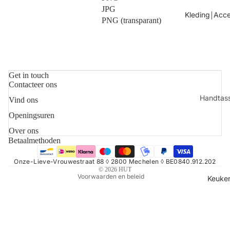
JPG
Tafels
Kleding￨Acce
PNG (transparant)
Kaarsen
Shop alles
Get in touch
Contacteer ons
Handtas
Vind ons
Refundbeleid
Sjaals
Openingsuren
Privacybeleid
Juwelen
Algemene voorwaarden
Over ons
Betaalmethoden
Verzendbeleid
Sokken
Contactgegevens
Toilettas
Onze-Lieve-Vrouwestraat 88 ◊ 2800 Mechelen ◊ BE0840.912.202
© 2026
HUT
Voorwaarden en beleid
Shop all
Keuke