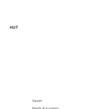
HUT
Vazen
Plaids & kussens