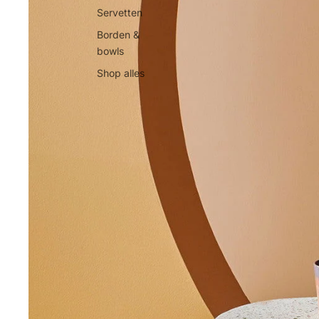
Servetten
Borden &
bowls
Shop alles