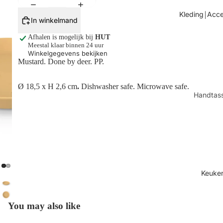
Tafels
Kleding￨Acce
In winkelmand
Kaarsen
Afhalen is mogelijk bij
HUT
Shop alles
Meestal klaar binnen 24 uur
Winkelgegevens bekijken
Mustard. Done by deer. PP.
Ø 18,5 x H 2,6 cm
.
Dishwasher safe. Microwave safe.
Handtas
Sjaals
Juwelen
Sokken
Toilettas
Shop all
Keuke
You may also like