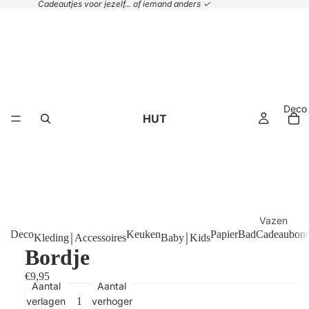
Cadeautjes voor jezelf... of iemand anders ✓
Deco
HUT
Vazen
Deco
Keuken
Papier
Bad
Cadeaubon
Kleding￨Accessoires
Baby￨Kids
Plaids &
Bordje
kussens
€9,95
Handdoek
Aantal
Aantal
Manden
verlagen
verhogen