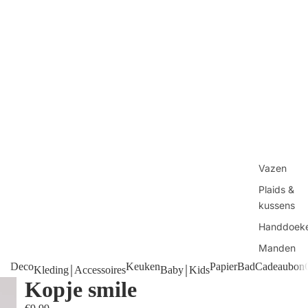
Vazen
Plaids &
kussens
Handdoek
Manden
Deco
Keuken
Papier
Bad
Cadeaubon
Tafels
Kleding￨Accessoires
Baby￨Kids
Kopje smile
Kaarsen