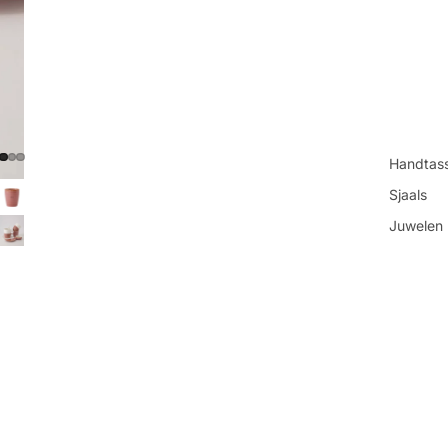
Handtas
Sjaals
Juwelen
Sokken
Toilettas
You may also like
Shop all
€9,99
Get in touch
Contacteer ons
Vind ons
Refundbeleid
Openingsuren
Privacybeleid