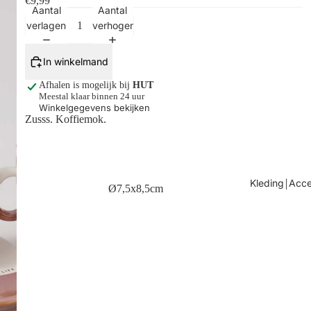
€9,99
Shop alles
Aantal
Aantal
verlagen
verhogen
In winkelmand
Afhalen is mogelijk bij
HUT
Meestal klaar binnen 24 uur
Winkelgegevens bekijken
Zusss. Koffiemok.
Kleding￨Acce
Ø7,5x8,5cm