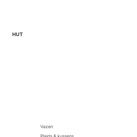
HUT
Vazen
Plaids & kussens