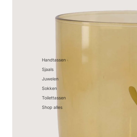
Handtassen
Sjaals
Juwelen
Sokken
Toilettassen
Shop alles