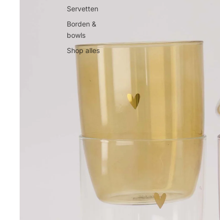
Servetten
Borden &
bowls
Shop alles