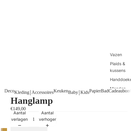
Vazen
Plaids &
kussens
Handdoek
Manden
Deco
Keuken
Papier
Bad
Cadeaubon
Kleding￨Accessoires
Baby￨Kids
Tafels
Hanglamp
Kaarsen
€149,00
Aantal
Aantal
Shop alles
verlagen
verhogen