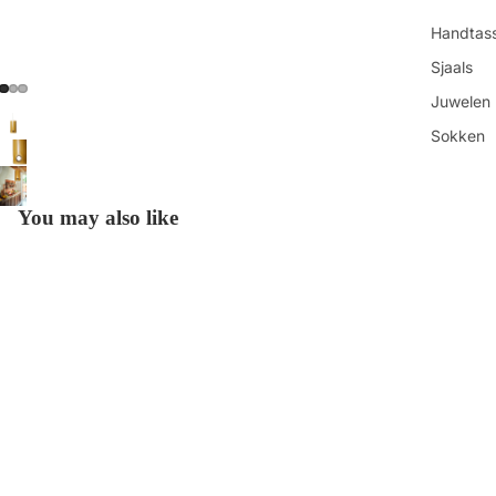
Handtas
Sjaals
Juwelen
Sokken
Toilettas
Shop all
You may also like
Get in touch
Contacteer ons
€149,00
Vind ons
Refundbeleid
Openingsuren
Privacybeleid
Algemene voorwaarden
Over ons
Betaalmethoden
Verzendbeleid
Contactgegevens
Onze-Lieve-Vrouwestraat 88 ◊ 2800 Mechelen ◊ BE0840.912.202
© 2026
HUT