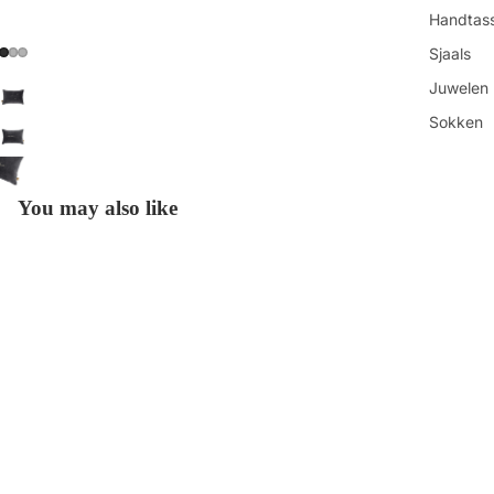
Handtas
Sjaals
Juwelen
Sokken
Toilettas
Shop all
You may also like
Get in touch
Contacteer ons
Vind ons
€19,99
Refundbeleid
Openingsuren
Privacybeleid
Algemene voorwaarden
Over ons
Betaalmethoden
Verzendbeleid
Contactgegevens
Onze-Lieve-Vrouwestraat 88 ◊ 2800 Mechelen ◊ BE0840.912.202
© 2026
HUT
Keuke
Voorwaarden en beleid