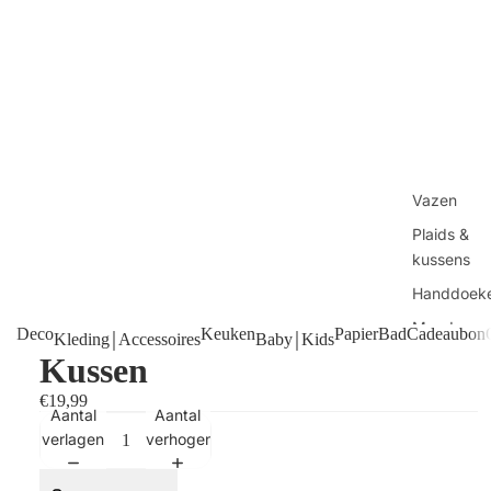
Vazen
Plaids &
kussens
Handdoek
Manden
Deco
Keuken
Papier
Bad
Cadeaubon
Kleding￨Accessoires
Baby￨Kids
Kussen
Tafels
Kaarsen
€19,99
Aantal
Aantal
Shop alles
verlagen
verhogen