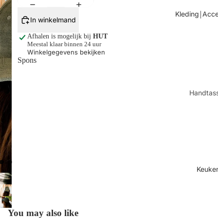
Tafels
Kleding￨Acce
In winkelmand
Kaarsen
Afhalen is mogelijk bij
HUT
Shop alles
Meestal klaar binnen 24 uur
Winkelgegevens bekijken
Spons
Handtas
Sjaals
Juwelen
Sokken
Toilettas
Shop all
Keuke
You may also like