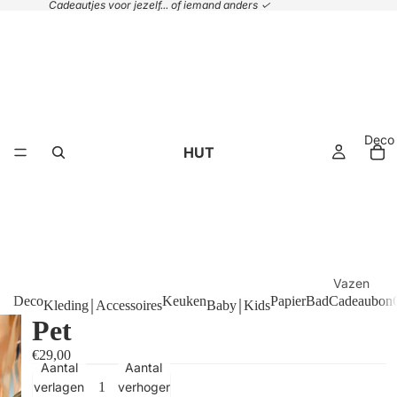
Cadeautjes voor jezelf... of iemand anders ✓
Deco
HUT
Vazen
Deco
Keuken
Papier
Bad
Cadeaubon
Kleding￨Accessoires
Baby￨Kids
Plaids &
Pet
kussens
€29,00
Handdoek
Aantal
Aantal
Manden
verlagen
verhogen