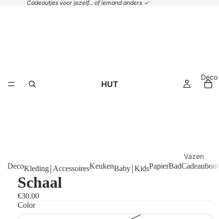
Cadeautjes voor jezelf... of iemand anders ✓
Deco
HUT
Vazen
Deco
Keuken
Papier
Bad
Cadeaubon
Kleding￨Accessoires
Baby￨Kids
Plaids &
Schaal
kussens
€30,00
Handdoek
Color
Manden