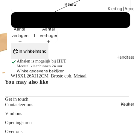
Blauw
Tafels
Kleding￨Acce
Kaarsen
Golden fleece yellow
Shop alles
Aantal
Aantal
verlagen
verhogen
In winkelmand
Handtas
Afhalen is mogelijk bij
HUT
Sjaals
Meestal klaar binnen 24 uur
Winkelgegevens bekijken
Juwelen
W15XL26XH2CM. Broste cph. Metaal
You may also like
Sokken
Toilettas
Get in touch
Shop all
Keuke
Contacteer ons
Vind ons
Refundbeleid
Openingsuren
Privacybeleid
Algemene voorwaarden
Over ons