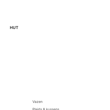
HUT
Vazen
Plaids & kussens