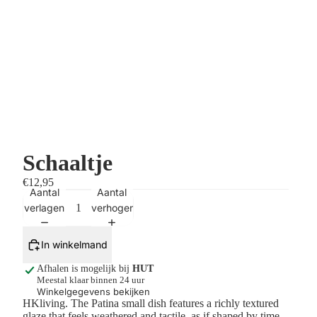
Schaaltje
€12,95
Aantal
Aantal
verlagen
verhogen
In winkelmand
Afhalen is mogelijk bij
HUT
Meestal klaar binnen 24 uur
Winkelgegevens bekijken
HKliving.
The Patina small dish features a richly textured
glaze that feels weathered and tactile, as if shaped by time.