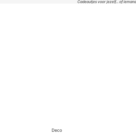
Cadeautjes voor jezelf... of iema
Deco