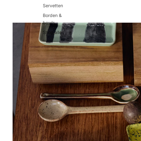
Servetten
Borden &
bowls
Shop alles