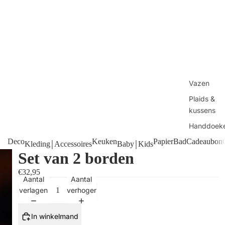
Vazen
Plaids &
kussens
Handdoek
Manden
Deco
Keuken
Papier
Bad
Cadeaubon
Kleding￨Accessoires
Baby￨Kids
Set van 2 borden
Tafels
€32,95
Kaarsen
Aantal
Aantal
Shop alles
verlagen
verhogen
In winkelmand