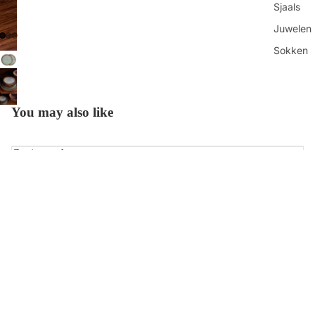
Sjaals
Juwelen
Sokken
Toilettas
Shop all
You may also like
Get in touch
Contacteer ons
Vind ons
Refundbeleid
€32,95
Openingsuren
Privacybeleid
Algemene voorwaarden
Over ons
Betaalmethoden
Verzendbeleid
Keuke
Contactgegevens
Onze-Lieve-Vrouwestraat 88 ◊ 2800 Mechelen ◊ BE0840.912.202
© 2026
HUT
Voorwaarden en beleid