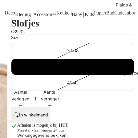
Plaids &
kussens
Deco
Keuken
Papier
Bad
Cadeaubon
Kleding￨Accessoires
Baby￨Kids
Slofjes
Handdoek
Manden
€39,95
Size
Tafels
Kaarsen
37-38
Shop alles
39-40
Kleding￨Acce
41-42
Aantal
Aantal
verlagen
verhogen
In winkelmand
Afhalen is mogelijk bij
HUT
Meestal klaar binnen 24 uur
Winkelgegevens bekijken