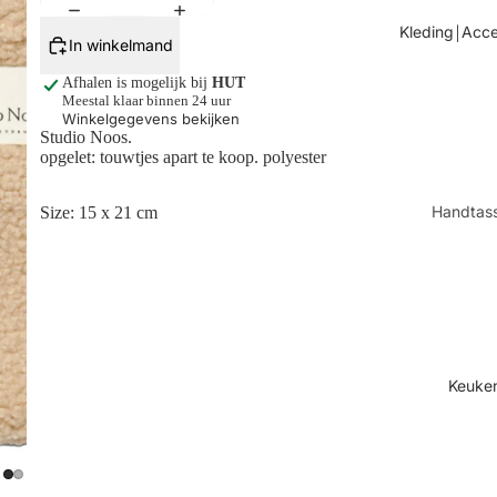
Tafels
Kleding￨Acce
In winkelmand
Kaarsen
Afhalen is mogelijk bij
HUT
Shop alles
Meestal klaar binnen 24 uur
Winkelgegevens bekijken
Studio Noos.
opgelet: touwtjes apart te koop. polyester
Handtas
Size: 15 x 21
cm
Sjaals
Juwelen
Sokken
Toilettas
Shop all
Keuke