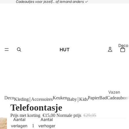
Cadeautjes voor jezelf... of iemand anders ✓
Deco
HUT
Vazen
Deco
Keuken
Papier
Bad
Cadeaubon
Kleding￨Accessoires
Baby￨Kids
Plaids &
Telefoontasje
kussens
Prijs met korting
€15,00
Normale prijs
€29,95
Handdoek
Aantal
Aantal
Manden
verlagen
verhogen