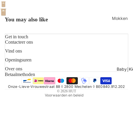
Mokken
You may also like
Schalen
Get in touch
Servetten
Contacteer ons
Borden & 
Vind ons
Refundbeleid
Shop alles
Openingsuren
Privacybeleid
Algemene voorwaarden
Over ons
Baby￨Ki
Betaalmethoden
Verzendbeleid
Contactgegevens
Onze-Lieve-Vrouwestraat 88 ◊ 2800 Mechelen ◊ BE0840.912.202
© 2026
HUT
Voorwaarden en beleid