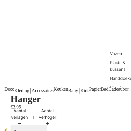
Vazen
Plaids &
kussens
Handdoek
Manden
Deco
Keuken
Papier
Bad
Cadeaubon
Kleding￨Accessoires
Baby￨Kids
Hanger
Tafels
Kaarsen
€3,95
Aantal
Aantal
Shop alles
verlagen
verhogen