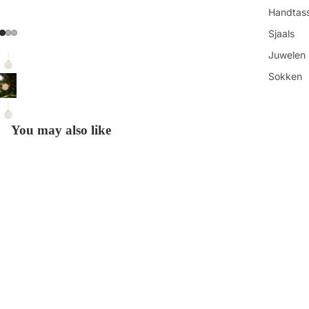
Handtas
Sjaals
Juwelen
Sokken
Toilettas
Shop all
You may also like
Get in touch
Contacteer ons
Vind ons
€3,95
Refundbeleid
Openingsuren
Privacybeleid
Algemene voorwaarden
Over ons
Betaalmethoden
Verzendbeleid
Contactgegevens
Onze-Lieve-Vrouwestraat 88 ◊ 2800 Mechelen ◊ BE0840.912.202
© 2026
HUT
Keuke
Voorwaarden en beleid