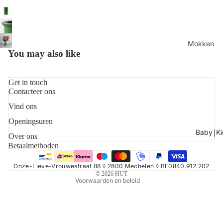
Mokken
You may also like
Schalen
Servetten
Get in touch
Borden & 
Contacteer ons
Shop alles
Vind ons
Refundbeleid
Openingsuren
Privacybeleid
Baby￨Ki
Algemene voorwaarden
Over ons
Betaalmethoden
Verzendbeleid
Contactgegevens
Onze-Lieve-Vrouwestraat 88 ◊ 2800 Mechelen ◊ BE0840.912.202
© 2026
HUT
Voorwaarden en beleid