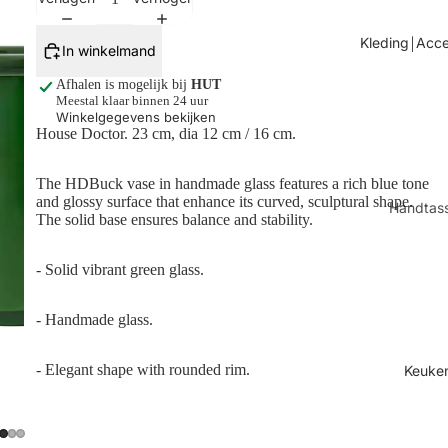
Tafels
Kleding￨Acce
In winkelmand
Kaarsen
Afhalen is mogelijk bij
HUT
Shop alles
Meestal klaar binnen 24 uur
Winkelgegevens bekijken
House Doctor.
23 cm, dia 12 cm / 16 cm.
The HDBuck vase in handmade glass features a rich blue tone
and glossy surface that enhance its curved, sculptural shape.
Handtas
The solid base ensures balance and stability.
Sjaals
- Solid vibrant green glass.
Juwelen
Sokken
- Handmade glass.
Toilettas
Shop all
- Elegant shape with rounded rim.
Keuke