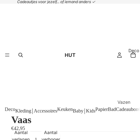
Cadeautjes voor jezelf... of iemand anders ✓
Deco
HUT
Vazen
Deco
Keuken
Papier
Bad
Cadeaubon
Kleding￨Accessoires
Baby￨Kids
Plaids &
Vaas
kussens
€42,95
Handdoek
Aantal
Aantal
Manden
verlagen
verhogen