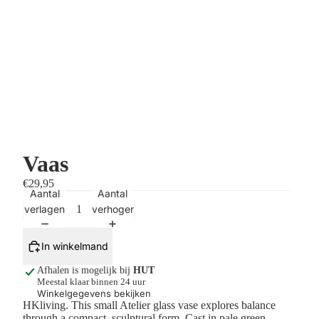
Vaas
€29,95
Aantal
Aantal
verlagen
verhogen
In winkelmand
Afhalen is mogelijk bij
HUT
Meestal klaar binnen 24 uur
Winkelgegevens bekijken
HKliving.
This small Atelier glass vase explores balance
through a compact, sculptural form. Cast in pale green