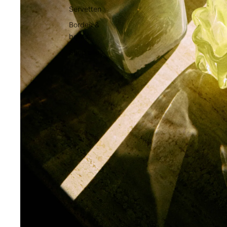
Servetten
Borden &
bowls
Shop alles