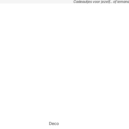
Cadeautjes voor jezelf... of iema
Deco