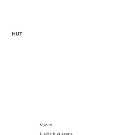
HUT
Vazen
Plaids & kussens