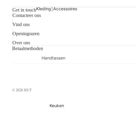
Kaarsen
Kleding￨Accessoires
Get in touch
Contacteer ons
Shop alles
Vind ons
Openingsuren
Over ons
Betaalmethoden
Handtassen
Sjaals
Juwelen
Sokken
© 2026
HUT
Toilettassen
Shop alles
Keuken