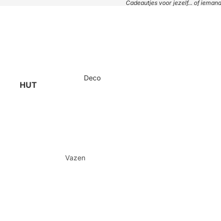
Cadeautjes voor jezelf... of iema
Deco
HUT
Vazen
Plaids & kussens
Handdoeken
Manden
Tafels