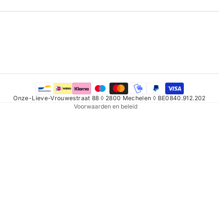
Refundbeleid
Privacybeleid
Algemene voorwaarden
Verzendbeleid
Contactgegevens
Onze-Lieve-Vrouwestraat 88 ◊ 2800 Mechelen ◊ BE0840.912.202
Voorwaarden en beleid