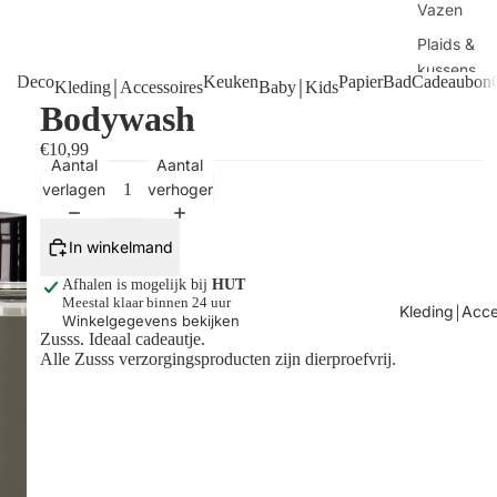
Vazen
Plaids &
kussens
Deco
Keuken
Papier
Bad
Cadeaubon
Kleding￨Accessoires
Baby￨Kids
Handdoek
Bodywash
Manden
€10,99
Aantal
Aantal
Tafels
verlagen
verhogen
Kaarsen
Shop alles
In winkelmand
Afhalen is mogelijk bij
HUT
Meestal klaar binnen 24 uur
Kleding￨Acce
Winkelgegevens bekijken
Zusss. Ideaal
cadeautje.
Alle Zusss verzorgingsproducten zijn dierproefvrij.