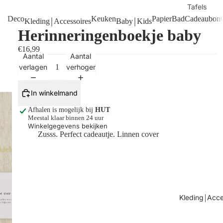
Tafels
Deco
Keuken
Papier
Bad
Cadeaubon
Kleding￨Accessoires
Baby￨Kids
Kaarsen
Herinneringenboekje baby
Shop alles
€16,99
Aantal
Aantal
verlagen
verhogen
In winkelmand
Afhalen is mogelijk bij
HUT
Meestal klaar binnen 24 uur
Winkelgegevens bekijken
Zusss. Perfect cadeautje. Linnen cover
Kleding￨Acce