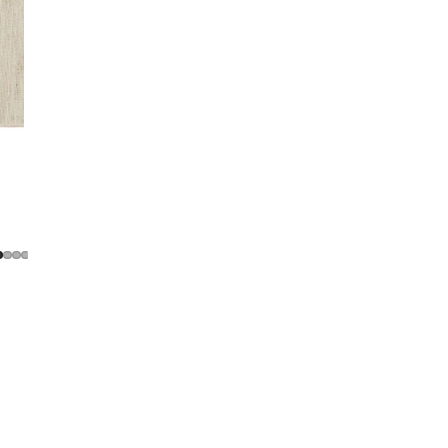
Handtas
€16,99
Sjaals
Juwelen
Sokken
You may also like