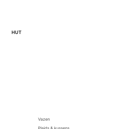
HUT
Vazen
Plaids & kussens