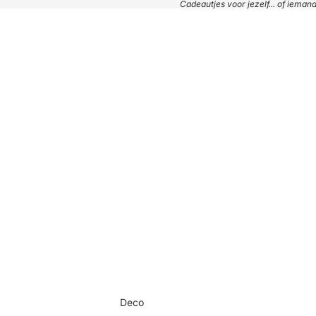
Cadeautjes voor jezelf... of iema
Deco