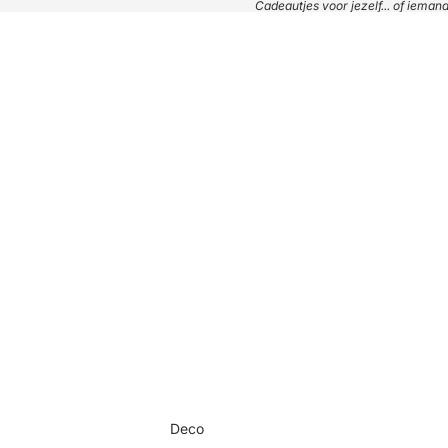
Cadeautjes voor jezelf... of iema
Deco