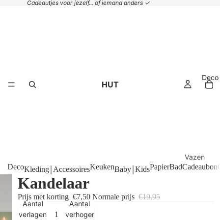
Cadeautjes voor jezelf... of iemand anders ✓
Deco
HUT
Vazen
Deco
Keuken
Papier
Bad
Cadeaubon
Kleding￨Accessoires
Baby￨Kids
Plaids &
Kandelaar
kussens
Prijs met korting
€7,50
Normale prijs
€19,95
Handdoek
Aantal
Aantal
Manden
verlagen
verhogen