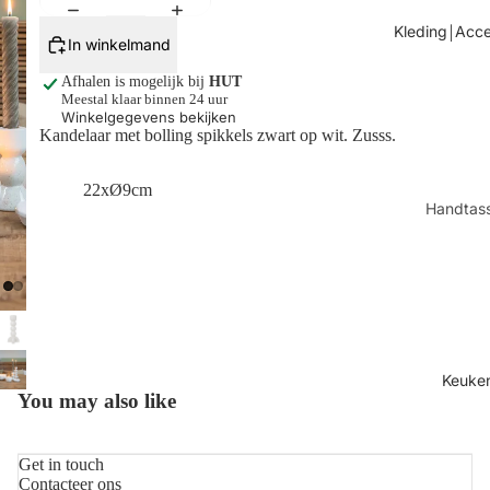
Tafels
Kleding￨Acce
In winkelmand
Kaarsen
Afhalen is mogelijk bij
HUT
Shop alles
Meestal klaar binnen 24 uur
Winkelgegevens bekijken
Kandelaar met bolling spikkels zwart op wit. Zusss.
22xØ9cm
Handtas
Sjaals
Juwelen
Sokken
Toilettas
Shop all
Keuke
You may also like
Get in touch
Contacteer ons