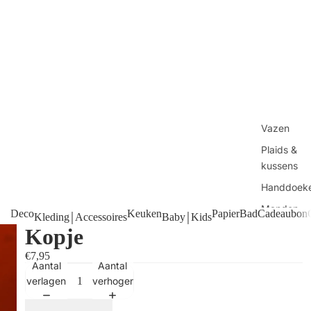
Vazen
Plaids &
kussens
Handdoek
Manden
Deco
Keuken
Papier
Bad
Cadeaubon
Kleding￨Accessoires
Baby￨Kids
Tafels
Kopje
Kaarsen
€7,95
Aantal
Aantal
Shop alles
verlagen
verhogen