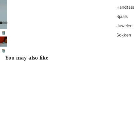
Handtas
Sjaals
Juwelen
Sokken
Toilettas
Shop all
You may also like
Get in touch
Contacteer ons
€7,95
Vind ons
Refundbeleid
Openingsuren
Privacybeleid
Algemene voorwaarden
Over ons
Betaalmethoden
Verzendbeleid
Contactgegevens
Onze-Lieve-Vrouwestraat 88 ◊ 2800 Mechelen ◊ BE0840.912.202
© 2026
HUT
Keuke
Voorwaarden en beleid