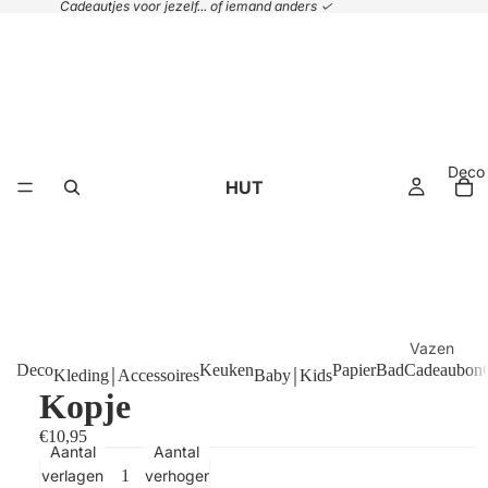
Cadeautjes voor jezelf... of iemand anders ✓
Deco
HUT
Vazen
Deco
Keuken
Papier
Bad
Cadeaubon
Kleding￨Accessoires
Baby￨Kids
Plaids &
Kopje
kussens
€10,95
Handdoek
Aantal
Aantal
Manden
verlagen
verhogen