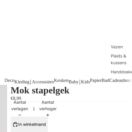
Vazen
Plaids &
kussens
Handdoek
Deco
Keuken
Papier
Bad
Cadeaubon
Manden
Kleding￨Accessoires
Baby￨Kids
Mok stapelgek
Tafels
€8,99
Kaarsen
Aantal
Aantal
Shop alles
verlagen
verhogen
In winkelmand