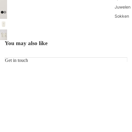
Juwelen
Sokken
Toilettas
Shop all
You may also like
Get in touch
Contacteer ons
Vind ons
Refundbeleid
Openingsuren
Privacybeleid
€8,99
Algemene voorwaarden
Over ons
Betaalmethoden
Verzendbeleid
Keuke
Contactgegevens
Onze-Lieve-Vrouwestraat 88 ◊ 2800 Mechelen ◊ BE0840.912.202
© 2026
HUT
Voorwaarden en beleid