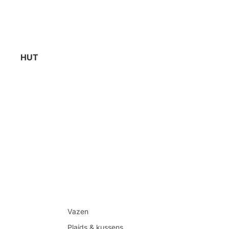
HUT
Vazen
Plaids & kussens