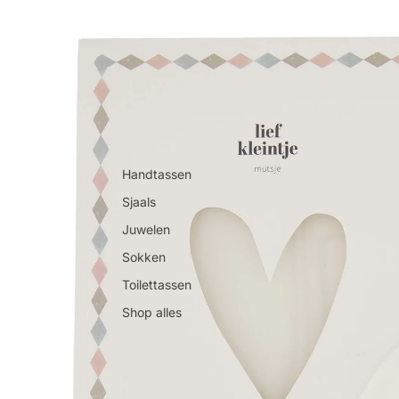
Handtassen
Sjaals
Juwelen
Sokken
Toilettassen
Shop alles