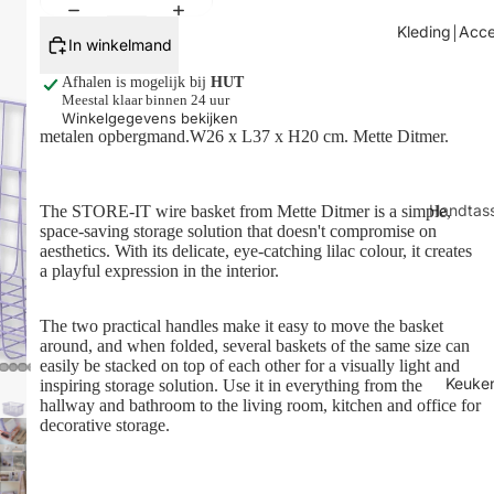
Tafels
Kleding￨Acce
In winkelmand
Kaarsen
Afhalen is mogelijk bij
HUT
Shop alles
Meestal klaar binnen 24 uur
Winkelgegevens bekijken
metalen opbergmand.
W26 x L37 x H20 cm.
Mette Ditmer.
Handtas
The STORE-IT wire basket from Mette Ditmer is a simple,
space-saving storage solution that doesn't compromise on
Sjaals
aesthetics. With its delicate, eye-catching lilac colour, it creates
a playful expression in the interior.
Juwelen
Sokken
The two practical handles make it easy to move the basket
around, and when folded, several baskets of the same size can
Toilettas
easily be stacked on top of each other for a visually light and
Shop all
Keuke
inspiring storage solution. Use it in everything from the
hallway and bathroom to the living room, kitchen and office for
decorative storage.