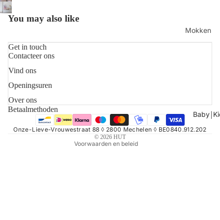
You may also like
Mokken
Schalen
Get in touch
Contacteer ons
Servetten
Vind ons
Refundbeleid
Borden & 
Openingsuren
Privacybeleid
Shop alles
Algemene voorwaarden
Over ons
Betaalmethoden
Verzendbeleid
Baby￨Ki
Contactgegevens
Onze-Lieve-Vrouwestraat 88 ◊ 2800 Mechelen ◊ BE0840.912.202
© 2026
HUT
Voorwaarden en beleid