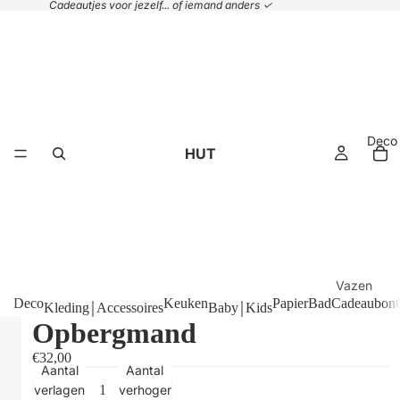
Cadeautjes voor jezelf... of iemand anders ✓
Deco
HUT
Vazen
Deco
Keuken
Papier
Bad
Cadeaubon
Kleding￨Accessoires
Baby￨Kids
Plaids &
Opbergmand
kussens
€32,00
Handdoek
Aantal
Aantal
Manden
verlagen
verhogen