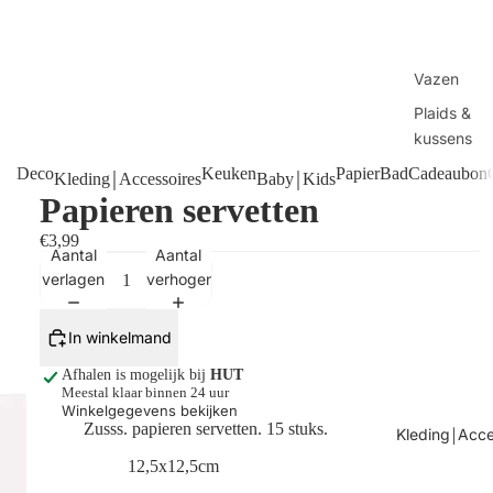
Vazen
Plaids &
kussens
Handdoek
Deco
Keuken
Papier
Bad
Cadeaubon
Kleding￨Accessoires
Baby￨Kids
Papieren servetten
Manden
€3,99
Tafels
Aantal
Aantal
Kaarsen
verlagen
verhogen
Shop alles
In winkelmand
Afhalen is mogelijk bij
HUT
Meestal klaar binnen 24 uur
Winkelgegevens bekijken
Zusss. papieren servetten. 15 stuks.
Kleding￨Acce
12,5x12,5cm