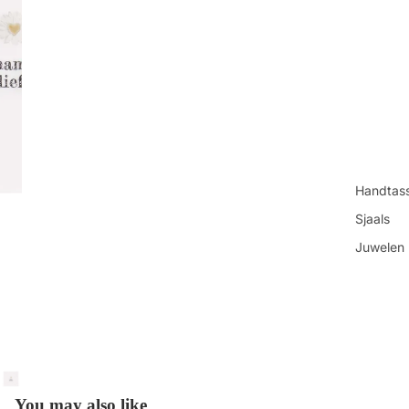
Handtas
Sjaals
Juwelen
Sokken
Toilettas
Shop all
You may also like