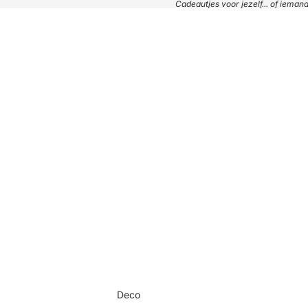
Cadeautjes voor jezelf... of iema
Deco