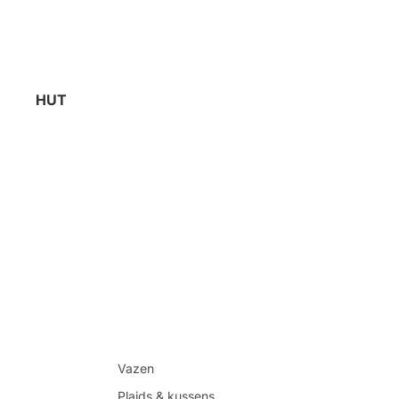
HUT
Vazen
Plaids & kussens