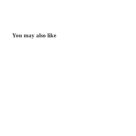
You may also like
Get in touch
Contacteer ons
Vind ons
Openingsuren
Over ons
Betaalmethoden
Mokken
© 2026
HUT
Schalen