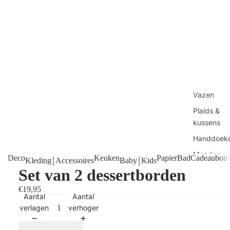
Vazen
Plaids &
kussens
Handdoek
Manden
Deco
Keuken
Papier
Bad
Cadeaubon
Kleding￨Accessoires
Baby￨Kids
Tafels
Set van 2 dessertborden
Kaarsen
€19,95
Aantal
Aantal
Shop alles
verlagen
verhogen