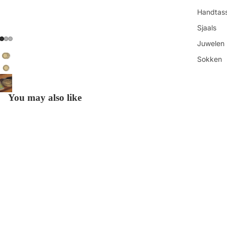
Handtas
Sjaals
Juwelen
Sokken
Toilettas
Shop all
You may also like
Get in touch
Contacteer ons
€19,95
Vind ons
Refundbeleid
Openingsuren
Privacybeleid
Algemene voorwaarden
Over ons
Betaalmethoden
Verzendbeleid
Contactgegevens
Onze-Lieve-Vrouwestraat 88 ◊ 2800 Mechelen ◊ BE0840.912.202
© 2026
HUT
Keuke
Voorwaarden en beleid