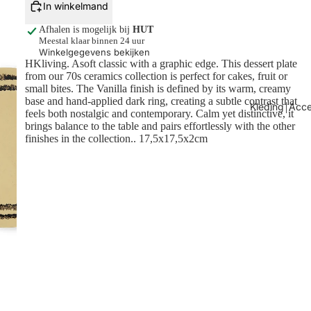
In winkelmand
Afhalen is mogelijk bij
HUT
Meestal klaar binnen 24 uur
Winkelgegevens bekijken
HKliving. Asoft classic with a graphic edge. This dessert plate
from our 70s ceramics collection is perfect for cakes, fruit or
small bites. The Vanilla finish is defined by its warm, creamy
base and hand-applied dark ring, creating a subtle contrast that
Kleding￨Acce
feels both nostalgic and contemporary. Calm yet distinctive, it
brings balance to the table and pairs effortlessly with the other
finishes in the collection.
. 17,5x17,5x2cm