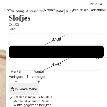
Plaids &
kussens
Deco
Keuken
Papier
Bad
Cadeaubon
Kleding￨Accessoires
Baby￨Kids
Slofjes
Handdoek
Manden
€39,95
Size
Tafels
Kaarsen
37-38
Shop alles
39-40
Kleding￨Acce
41-42
Aantal
Aantal
verlagen
verhogen
In winkelmand
Afhalen is mogelijk bij
HUT
Meestal klaar binnen 24 uur
Winkelgegevens bekijken