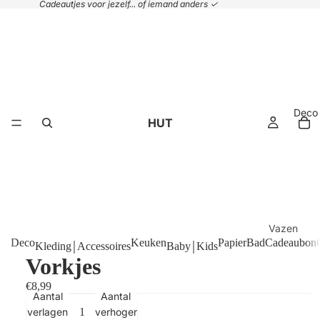
Cadeautjes voor jezelf... of iemand anders ✓
Deco
HUT
Vazen
Deco
Keuken
Papier
Bad
Cadeaubon
Kleding￨Accessoires
Baby￨Kids
Plaids &
Vorkjes
kussens
€8,99
Handdoek
Aantal
Aantal
Manden
verlagen
verhogen