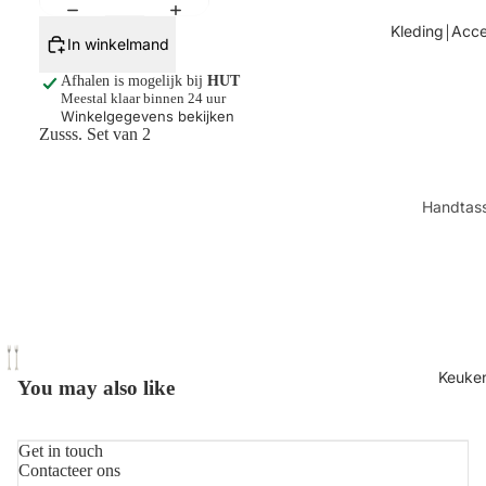
Tafels
Kleding￨Acce
In winkelmand
Kaarsen
Afhalen is mogelijk bij
HUT
Shop alles
Meestal klaar binnen 24 uur
Winkelgegevens bekijken
Zusss. Set van 2
Handtas
Sjaals
Juwelen
Sokken
Toilettas
Shop all
Keuke
You may also like
Get in touch
Contacteer ons