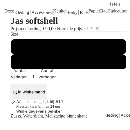
Tafels
Deco
Keuken
Papier
Bad
Cadeaubon
Kleding￨Accessoires
Baby￨Kids
Kaarsen
Jas softshell
Shop alles
Prijs met korting
€90,00
Normale prijs
€179,99
Size
M
L
Aantal
Aantal
verlagen
verhogen
In winkelmand
Afhalen is mogelijk bij
HUT
Meestal klaar binnen 24 uur
Winkelgegevens bekijken
Kleding￨Acce
Zusss. Waterdicht. Met zachte binnenkant