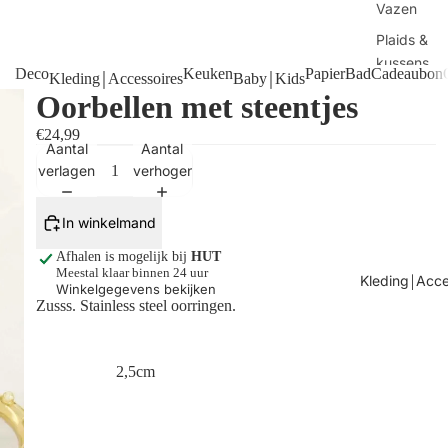
Vazen
Plaids &
kussens
Deco
Keuken
Papier
Bad
Cadeaubon
Kleding￨Accessoires
Baby￨Kids
Handdoek
Oorbellen met steentjes
Manden
€24,99
Aantal
Aantal
Tafels
verlagen
verhogen
Kaarsen
Shop alles
In winkelmand
Afhalen is mogelijk bij
HUT
Meestal klaar binnen 24 uur
Kleding￨Acce
Winkelgegevens bekijken
Zusss. Stainless steel oorringen.
2,5cm